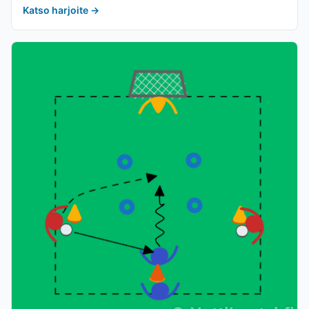
Katso harjoite
→