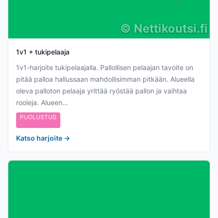
©
Nettikoutsi.fi
1v1 + tukipelaaja
1v1-harjoite tukipelaajalla. Pallollisen pelaajan tavoite on
pitää palloa hallussaan mahdollisimman pitkään. Alueella
oleva palloton pelaaja yrittää ryöstää pallon ja vaihtaa
rooleja. Alueen...
PUOLUSTUS
Katso harjoite
→