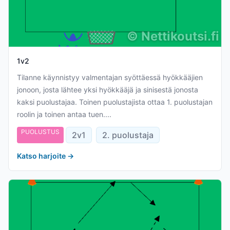
©
Nettikoutsi.fi
1v2
Tilanne käynnistyy valmentajan syöttäessä hyökkääjien
jonoon, josta lähtee yksi hyökkääjä ja sinisestä jonosta
kaksi puolustajaa. Toinen puolustajista ottaa 1. puolustajan
roolin ja toinen antaa tuen....
PUOLUSTUS
2v1
2. puolustaja
Katso harjoite
→