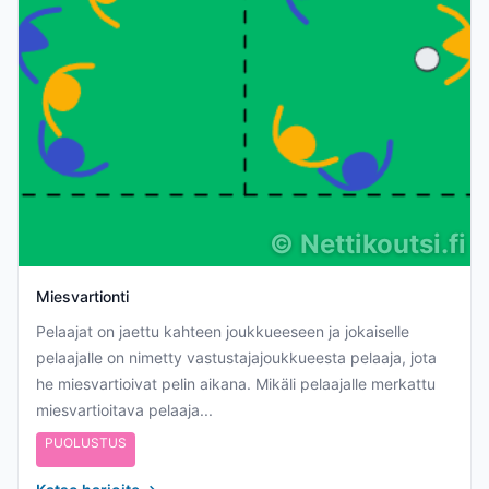
©
Nettikoutsi.fi
Miesvartionti
Pelaajat on jaettu kahteen joukkueeseen ja jokaiselle
pelaajalle on nimetty vastustajajoukkueesta pelaaja, jota
he miesvartioivat pelin aikana. Mikäli pelaajalle merkattu
miesvartioitava pelaaja...
PUOLUSTUS