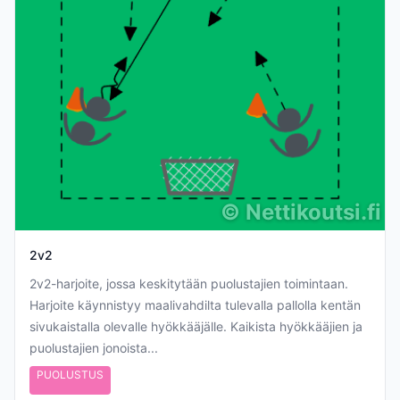
©
Nettikoutsi.fi
2v2
2v2-harjoite, jossa keskitytään puolustajien toimintaan.
Harjoite käynnistyy maalivahdilta tulevalla pallolla kentän
sivukaistalla olevalle hyökkääjälle. Kaikista hyökkääjien ja
puolustajien jonoista...
PUOLUSTUS