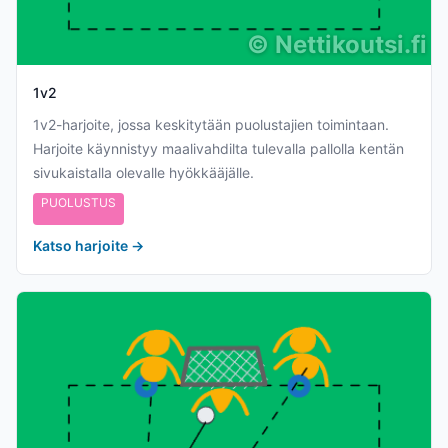
©
Nettikoutsi.fi
1v2
1v2-harjoite, jossa keskitytään puolustajien toimintaan.
Harjoite käynnistyy maalivahdilta tulevalla pallolla kentän
PUOLUSTUS
Katso harjoite
→