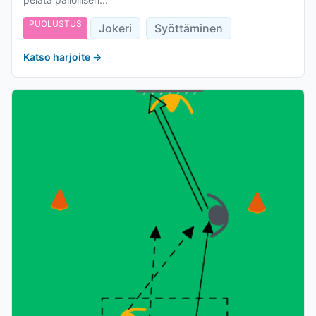
PUOLUSTUS
Jokeri
Syöttäminen
Katso harjoite
→