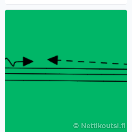
©
Nettikoutsi.fi