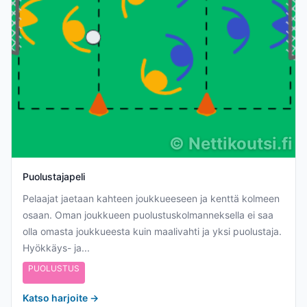
©
Nettikoutsi.fi
Puolustajapeli
Pelaajat jaetaan kahteen joukkueeseen ja kenttä kolmeen
osaan. Oman joukkueen puolustuskolmanneksella ei saa
olla omasta joukkueesta kuin maalivahti ja yksi puolustaja.
Hyökkäys- ja...
PUOLUSTUS
Katso harjoite
→