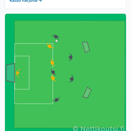
Katso harjoite
→
©
Nettikoutsi.fi