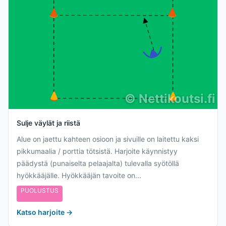
©
Nettikoutsi.fi
Sulje väylät ja riistä
Alue on jaettu kahteen osioon ja sivuille on laitettu kaksi
pikkumaalia / porttia tötsistä. Harjoite käynnistyy
päädystä (punaiselta pelaajalta) tulevalla syötöllä
hyökkääjälle. Hyökkääjän tavoite on...
PUOLUSTUS
Katso harjoite
→