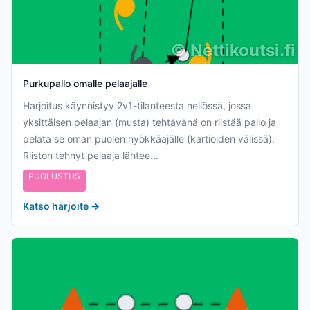
©
Nettikoutsi.fi
Purkupallo omalle pelaajalle
Harjoitus käynnistyy 2v1-tilanteesta neliössä, jossa
yksittäisen pelaajan (musta) tehtävänä on riistää pallo ja
pelata se oman puolen hyökkääjälle (kartioiden välissä).
Riiston tehnyt pelaaja lähtee...
PUOLUSTUS
Katso harjoite
→