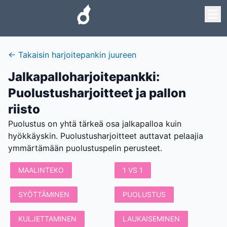
←
Takaisin harjoitepankin juureen
Jalkapalloharjoitepankki
:
Puolustusharjoitteet ja pallon
riisto
Puolustus on yhtä tärkeä osa jalkapalloa kuin
hyökkäyskin. Puolustusharjoitteet auttavat pelaajia
ymmärtämään puolustuspelin perusteet.
MAALINTEKO
1 VS 1
SYÖTTÄMINEN
PUOLUSTUS
KULJETTAMINEN
LAUKAISEMINEN