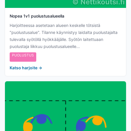
©
Nettikoutsi.fi
Nopea 1v1 puolustusalueella
Harjoitteessa asetetaan alueen keskelle tötsistä
"puolustusalue". Tilanne käynnistyy laidalta puolustajalta
tulevalla syötöllä hyökkääjälle. Syötön laitettuaan
puolustaja liikkuu puolustusalueelle...
PUOLUSTUS
Katso harjoite
→