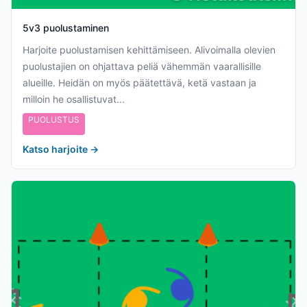
5v3 puolustaminen
Harjoite puolustamisen kehittämiseen. Alivoimalla olevien
puolustajien on ohjattava peliä vähemmän vaarallisille
alueille. Heidän on myös päätettävä, ketä vastaan ja
milloin he osallistuvat...
PUOLUSTUS
Katso harjoite
→