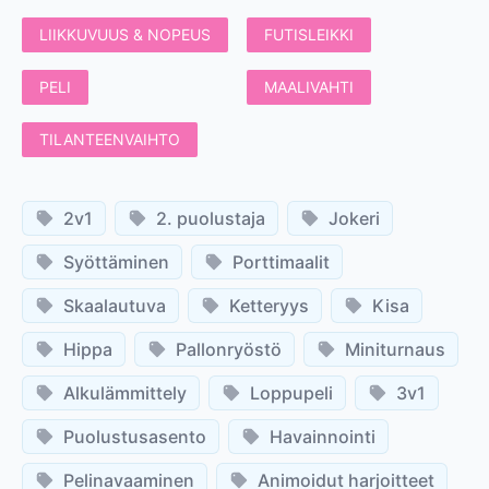
LIIKKUVUUS & NOPEUS
FUTISLEIKKI
PELI
MAALIVAHTI
TILANTEENVAIHTO
2v1
2. puolustaja
Jokeri
Syöttäminen
Porttimaalit
Skaalautuva
Ketteryys
Kisa
Hippa
Pallonryöstö
Miniturnaus
Alkulämmittely
Loppupeli
3v1
Puolustusasento
Havainnointi
Pelinavaaminen
Animoidut harjoitteet