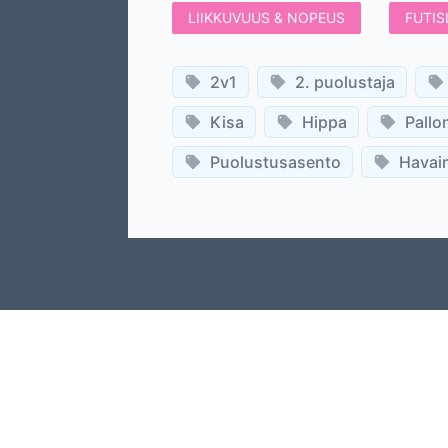
LIIKKUVUUS & NOPEUS
FUTIS
2v1
2. puolustaja
Kisa
Hippa
Pallo
Puolustusasento
Havain