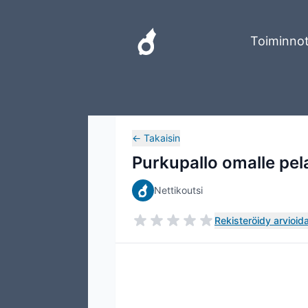
Toiminno
←
Takaisin
Purkupallo omalle pela
Nettikoutsi
Rekisteröidy arvioida