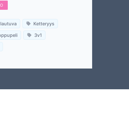
TO
lautuva
Ketteryys
oppupeli
3v1