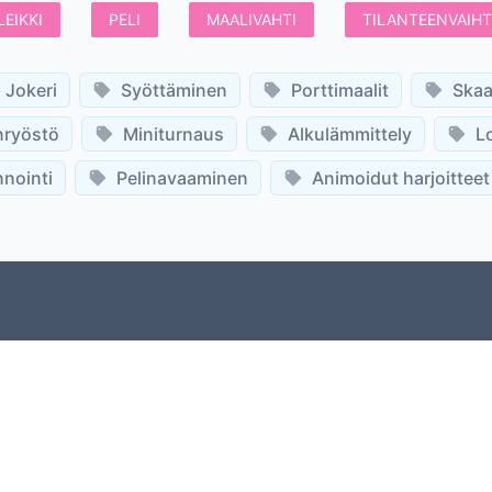
LEIKKI
PELI
MAALIVAHTI
TILANTEENVAIH
Jokeri
Syöttäminen
Porttimaalit
Skaa
nryöstö
Miniturnaus
Alkulämmittely
L
nointi
Pelinavaaminen
Animoidut harjoitteet