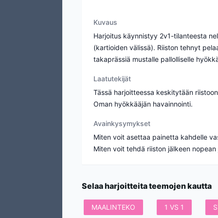
Kuvaus
Harjoitus käynnistyy 2v1-tilanteesta ne
(kartioiden välissä). Riiston tehnyt pe
takaprässiä mustalle pallolliselle hyök
Laatutekijät
Tässä harjoitteessa keskitytään riist
Oman hyökkääjän havainnointi.
Avainkysymykset
Miten voit asettaa painetta kahdelle va
Selaa harjoitteita teemojen kautta
MAALINTEKO
1 VS 1
S