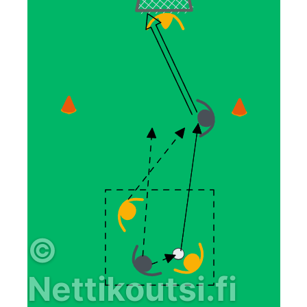
©
Nettikoutsi.fi