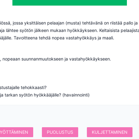
liössä, jossa yksittäisen pelaajan (musta) tehtävänä on riistää pallo 
laaja lähtee syötön jälkeen mukaan hyökkäykseen. Keltaisista pelaajis
kääjälle. Tavoitteena tehdä nopea vastahyökkäys ja maali.
oon, nopeaan suunnanmuutokseen ja vastahyökkäykseen.
stustajalle tehokkaasti?
YÖTTÄMINEN
PUOLUSTUS
KULJETTAMINEN