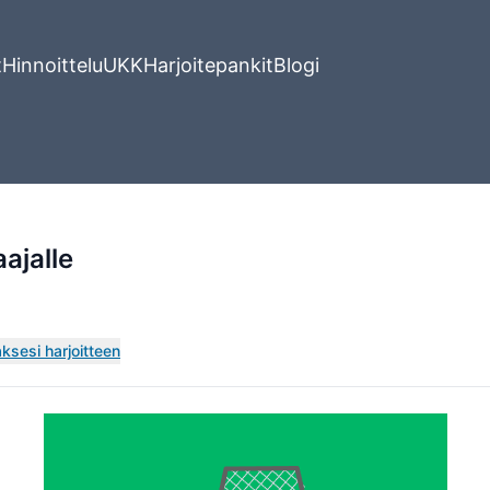
t
Hinnoittelu
UKK
Harjoitepankit
Blogi
ajalle
ksesi harjoitteen