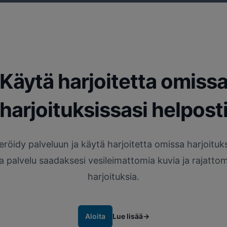
Käytä harjoitetta omiss
harjoituksissasi helpost
eröidy palveluun ja käytä harjoitetta omissa harjoituks
aa palvelu saadaksesi vesileimattomia kuvia ja rajattom
harjoituksia.
Aloita
Lue lisää
→