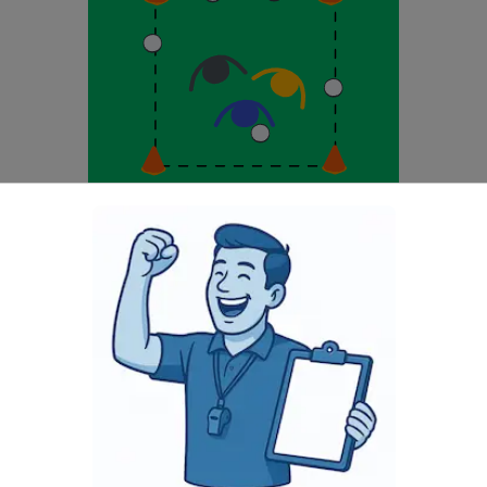
©
Nettikoutsi.fi
on suojata ja pitää pallo itsellään kahta vastustajaa vastaan. Riiston 
nessä rajojen ulkopuolelle ottaa ensimmäinen pelaaja, joka ehtii rajoill