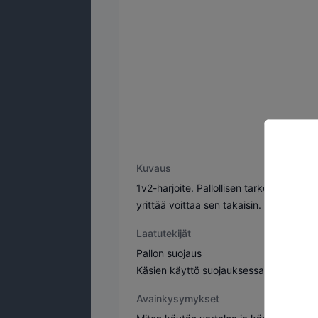
Kuvaus
1v2-harjoite. Pallollisen tarkoituksena 
yrittää voittaa sen takaisin. Pallon men
Laatutekijät
Pallon suojaus
Käsien käyttö suojauksessa
Avainkysymykset