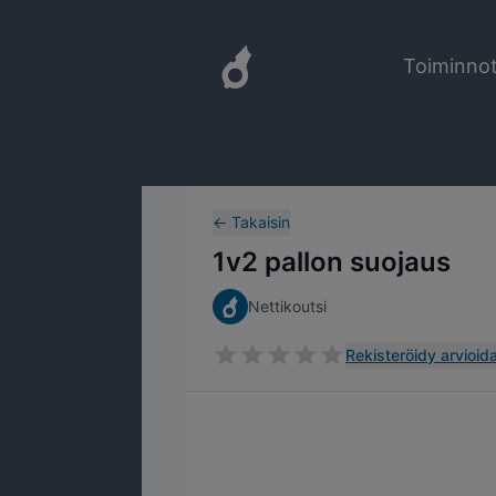
Toiminno
←
Takaisin
1v2 pallon suojaus
Nettikoutsi
Rekisteröidy arvioida