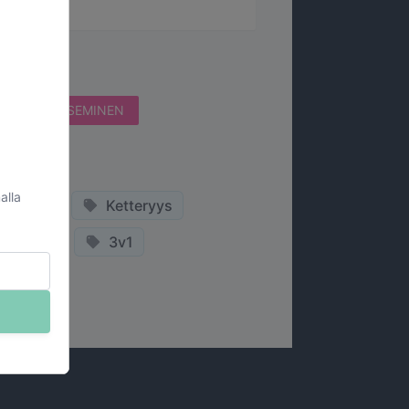
LAUKAISEMINEN
TO
alla
lautuva
Ketteryys
oppupeli
3v1