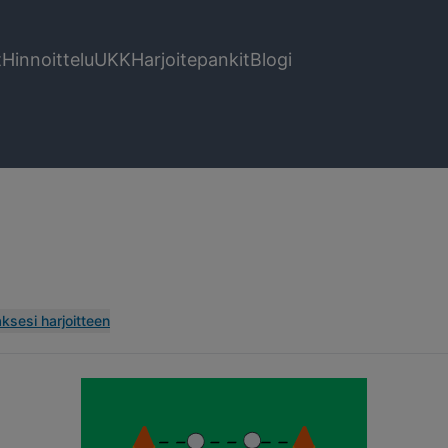
t
Hinnoittelu
UKK
Harjoitepankit
Blogi
ksesi harjoitteen