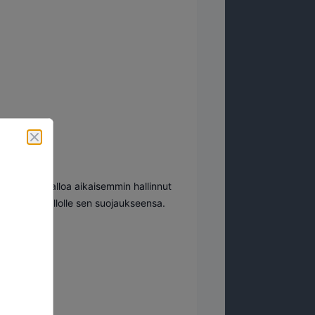
yhteydessä palloa aikaisemmin hallinnut
a olevalle pallolle sen suojaukseensa.