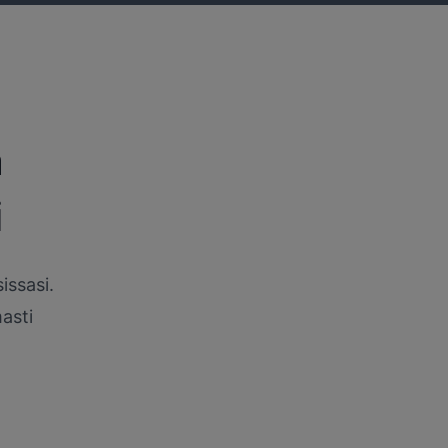
a
i
issasi.
asti