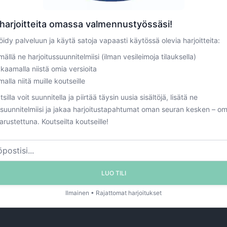
sani palloa?
harjoitteita omassa valmennustyössäsi!
öidy palveluun ja käytä satoja vapaasti käytössä olevia harjoitteita:
ämällä ne harjoitussuunnitelmiisi (ilman vesileimoja tilauksella)
YÖTTÄMINEN
PUOLUSTUS
KULJETTAMINEN
aamalla niistä omia versioita
alla niitä muille koutseille
LEIKKI
PELI
MAALIVAHTI
TILANTEENVAIH
silla voit suunnitella ja piirtää täysin uusia sisältöjä, lisätä ne
ssuunnitelmiisi ja jakaa harjoitustapahtumat oman seuran kesken – om
Jokeri
Syöttäminen
Porttimaalit
Skaa
varustettuna. Koutseilta koutseille!
nryöstö
Miniturnaus
Alkulämmittely
L
nointi
Pelinavaaminen
Animoidut harjoitteet
LUO TILI
Ilmainen • Rajattomat harjoitukset