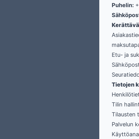
Puhelin:
+
Sähköpost
Kerättävä
Asiakastie
maksutapah
Etu- ja su
Sähköpost
Seuratied
Tietojen 
Henkilötie
Tilin hall
Tilausten 
Palvelun 
Käyttöana