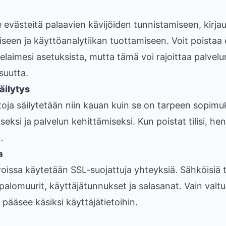
västeitä palaavien kävijöiden tunnistamiseen, kirja
seen ja käyttöanalytiikan tuottamiseen. Voit poistaa
elaimesi asetuksista, mutta tämä voi rajoittaa palvelu
suutta.
äilytys
toja säilytetään niin kauan kuin se on tarpeen sopim
eksi ja palvelun kehittämiseksi. Kun poistat tilisi, hen
.
a
roissa käytetään SSL-suojattuja yhteyksiä. Sähköisiä t
palomuurit, käyttäjätunnukset ja salasanat. Vain valtu
 pääsee käsiksi käyttäjätietoihin.