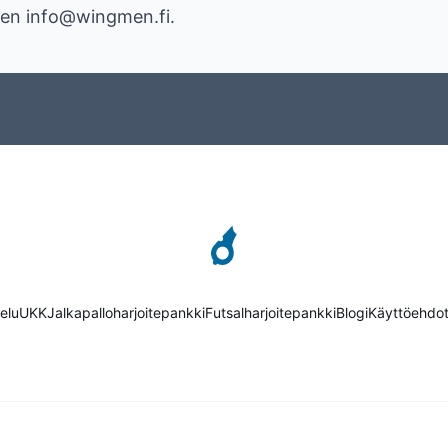
een info@wingmen.fi.
elu
UKK
Jalkapalloharjoitepankki
Futsalharjoitepankki
Blogi
Käyttöehdo