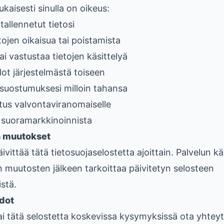
aisesti sinulla on oikeus:
tallennetut tietosi
tojen oikaisua tai poistamista
ai vastustaa tietojen käsittelyä
edot järjestelmästä toiseen
suostumuksesi milloin tahansa
tus valvontaviranomaiselle
 suoramarkkinoinnista
n muutokset
vittää tätä tietosuojaselostetta ajoittain. Palvelun k
 muutosten jälkeen tarkoittaa päivitetyn selosteen
stä.
dot
tai tätä selostetta koskevissa kysymyksissä ota yhtey