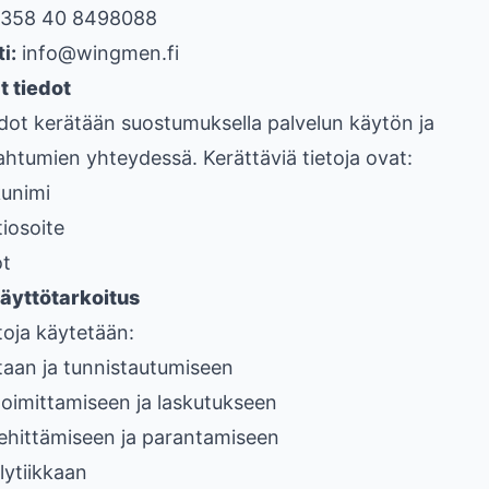
358 40 8498088
i:
info@wingmen.fi
t tiedot
dot kerätään suostumuksella palvelun käytön ja
tumien yhteydessä. Kerättäviä tietoja ovat:
kunimi
iosoite
ot
käyttötarkoitus
toja käytetään:
intaan ja tunnistautumiseen
toimittamiseen ja laskutukseen
kehittämiseen ja parantamiseen
lytiikkaan