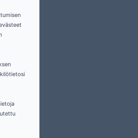
utumisen
 evästeet
n
uksen
kilötietosi
ietoja
utettu