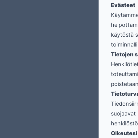
Evästeet
Käytämme e
helpottami
käytöstä s
toiminnalli
Tietojen s
Henkilötie
toteuttamis
poistetaan
Tietoturv
Tiedonsiir
suojaavat 
henkilöstö
Oikeutesi