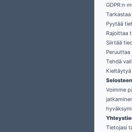
GDPR:n muk
Tarkastaa 
Pyytää tie
Rajoittaa t
Siirtää ti
Peruuttaa 
Tehdä vali
Kieltäytyä
Selostee
Voimme päi
jatkaminen
hyväksymi
Yhteystie
Tietojasi 