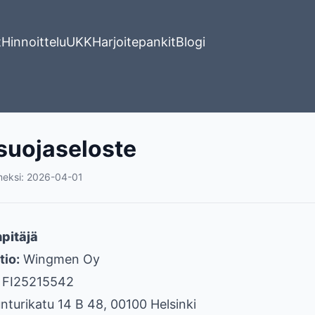
t
Hinnoittelu
UKK
Harjoitepankit
Blogi
suojaseloste
meksi
:
2026-04-01
npitäjä
tio:
Wingmen Oy
FI25215542
nturikatu 14 B 48, 00100 Helsinki