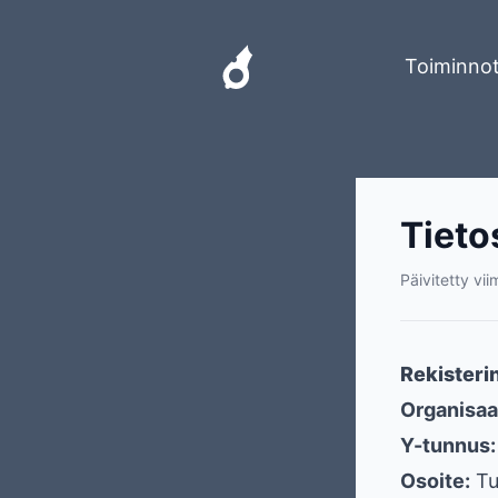
Toiminno
Tieto
Päivitetty vii
Rekisteri
Organisaa
Y-tunnus:
Osoite:
Tu