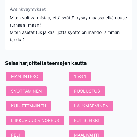
Avainkysymykset
Miten voit varmistaa, että syöttö pysyy maassa eikä nouse
turhaan ilmaan?
Miten asetat tukijalkasi, jotta syöttö on mahdollisimman
tarkka?
Selaa harjoitteita teemojen kautta
MAALINTEKO
1 VS 1
SYÖTTÄMINEN
PUOLUSTUS
KULJETTAMINEN
LAUKAISEMINEN
LIIKKUVUUS & NOPEUS
FUTISLEIKKI
PELI
MAALIVAHTI