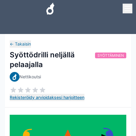
←
Takaisin
Syöttödrilli neljällä
SYÖTTÄMINEN
pelaajalla
Nettikoutsi
Rekisteröidy arvioidaksesi harjoitteen