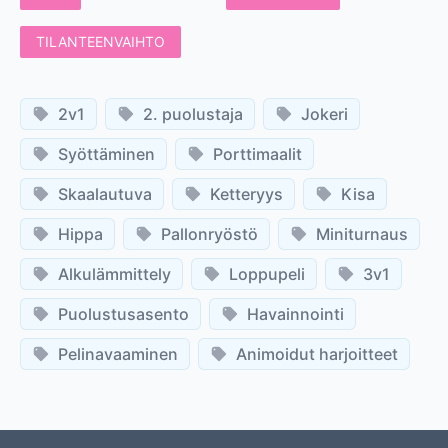
TILANTEENVAIHTO
2v1
2. puolustaja
Jokeri
Syöttäminen
Porttimaalit
Skaalautuva
Ketteryys
Kisa
Hippa
Pallonryöstö
Miniturnaus
Alkulämmittely
Loppupeli
3v1
Puolustusasento
Havainnointi
Pelinavaaminen
Animoidut harjoitteet