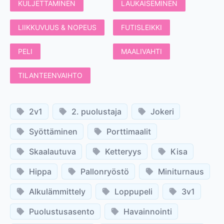
KULJETTAMINEN
LAUKAISEMINEN
LIIKKUVUUS & NOPEUS
FUTISLEIKKI
PELI
MAALIVAHTI
TILANTEENVAIHTO
2v1
2. puolustaja
Jokeri
Syöttäminen
Porttimaalit
Skaalautuva
Ketteryys
Kisa
Hippa
Pallonryöstö
Miniturnaus
Alkulämmittely
Loppupeli
3v1
Puolustusasento
Havainnointi