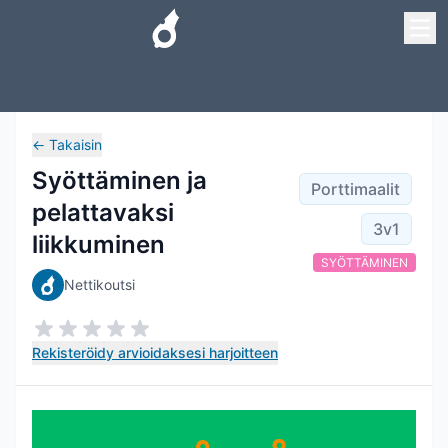
←
Takaisin
Syöttäminen ja
Porttimaalit
pelattavaksi
3v1
liikkuminen
SYÖTTÄMINEN
Nettikoutsi
Rekisteröidy arvioidaksesi harjoitteen