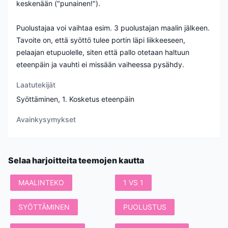
keskenään ("punainen!").
Puolustajaa voi vaihtaa esim. 3 puolustajan maalin jälkeen.
Tavoite on, että syöttö tulee portin läpi liikkeeseen,
pelaajan etupuolelle, siten että pallo otetaan haltuun
eteenpäin ja vauhti ei missään vaiheessa pysähdy.
Laatutekijät
Syöttäminen, 1. Kosketus eteenpäin
Avainkysymykset
Selaa harjoitteita teemojen kautta
MAALINTEKO
1 VS 1
SYÖTTÄMINEN
PUOLUSTUS