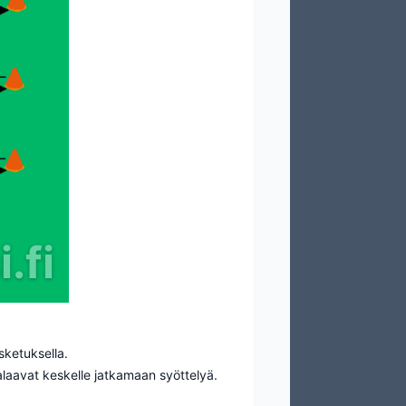
.fi
sketuksella.
alaavat keskelle jatkamaan syöttelyä.