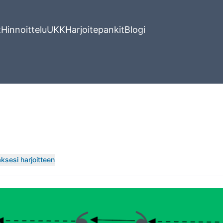
t
Hinnoittelu
UKK
Harjoitepankit
Blogi
ksesi harjoitteen