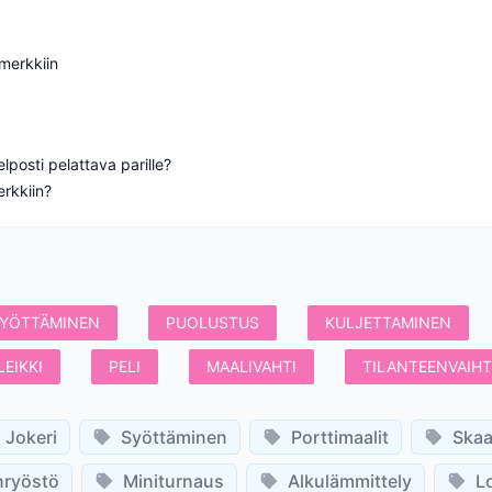
 merkkiin
lposti pelattava parille?
rkkiin?
YÖTTÄMINEN
PUOLUSTUS
KULJETTAMINEN
LEIKKI
PELI
MAALIVAHTI
TILANTEENVAIH
Jokeri
Syöttäminen
Porttimaalit
Skaa
nryöstö
Miniturnaus
Alkulämmittely
L