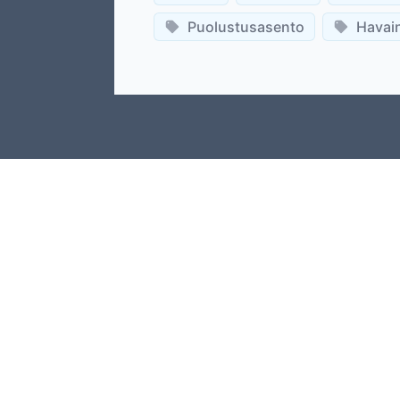
Puolustusasento
Havain