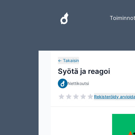
Toiminno
←
Takaisin
Syötä ja reagoi
Nettikoutsi
Rekisteröidy arvioida