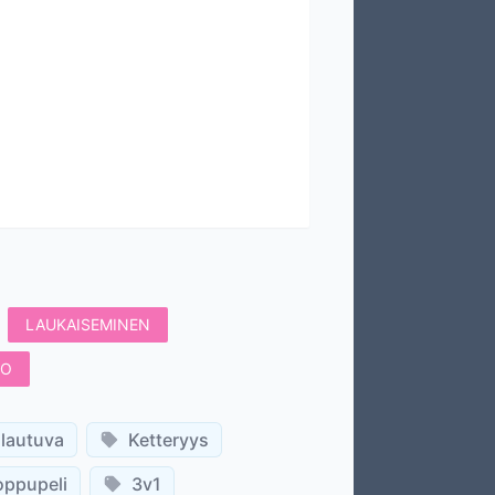
LAUKAISEMINEN
TO
lautuva
Ketteryys
oppupeli
3v1