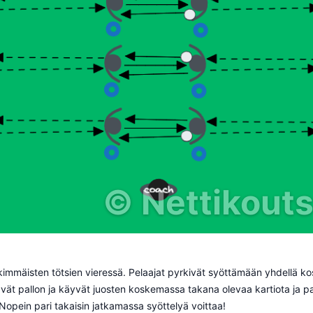
©
Nettikoutsi
eskimmäisten tötsien vieressä. Pelaajat pyrkivät syöttämään yhdellä ko
vät pallon ja käyvät juosten koskemassa takana olevaa kartiota ja p
. Nopein pari takaisin jatkamassa syöttelyä voittaa!