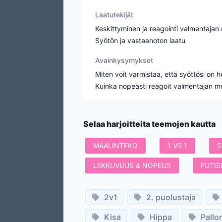
Laatutekijät
Keskittyminen ja reagointi valmentajan
Syötön ja vastaanoton laatu
Avainkysymykset
Miten voit varmistaa, että syöttösi on he
Kuinka nopeasti reagoit valmentajan me
Selaa harjoitteita teemojen kautta
MAALINTEKO
1 VS 1
S
LIIKKUVUUS & NOPEUS
FUTIS
2v1
2. puolustaja
Kisa
Hippa
Pallo