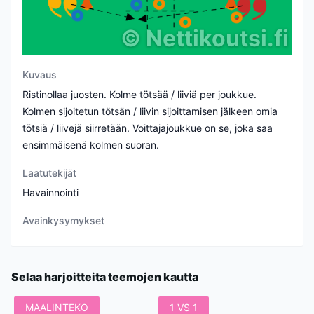
©
Nettikoutsi.fi
Kuvaus
Ristinollaa juosten. Kolme tötsää / liiviä per joukkue.
Kolmen sijoitetun tötsän / liivin sijoittamisen jälkeen omia
tötsiä / liivejä siirretään. Voittajajoukkue on se, joka saa
ensimmäisenä kolmen suoran.
Laatutekijät
Havainnointi
Avainkysymykset
Selaa harjoitteita teemojen kautta
MAALINTEKO
1 VS 1