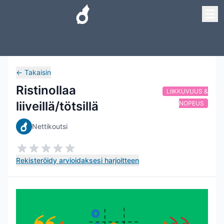
←
Takaisin
Ristinollaa
LIIKKUVUUS &
liiveillä/tötsillä
NOPEUS
Nettikoutsi
Rekisteröidy arvioidaksesi harjoitteen