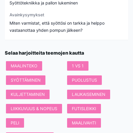
Syöttötekniikka ja pallon lukeminen
Avainkysymykset
Miten varmistat, että syöttösi on tarkka ja helppo
vastaanottaa yhden pompun jälkeen?
Selaa harjoitteita teemojen kautta
MAALINTEKO
1 VS 1
SYÖTTÄMINEN
PUOLUSTUS
KULJETTAMINEN
LAUKAISEMINEN
LIIKKUVUUS & NOPEUS
FUTISLEIKKI
PELI
MAALIVAHTI