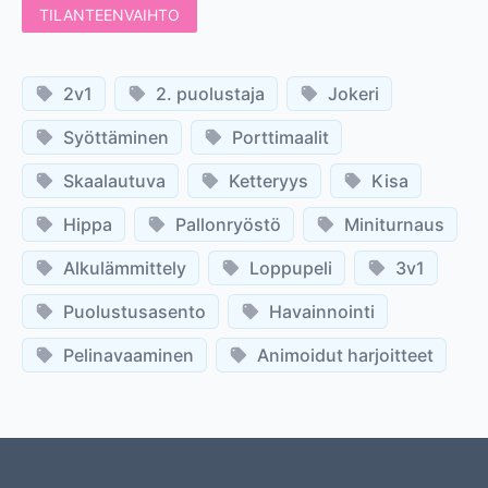
TILANTEENVAIHTO
2v1
2. puolustaja
Jokeri
Syöttäminen
Porttimaalit
Skaalautuva
Ketteryys
Kisa
Hippa
Pallonryöstö
Miniturnaus
Alkulämmittely
Loppupeli
3v1
Puolustusasento
Havainnointi
Pelinavaaminen
Animoidut harjoitteet