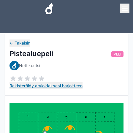
←
Takaisin
Pistealuepeli
PELI
Nettikoutsi
Rekisteröidy arvioidaksesi harjoitteen