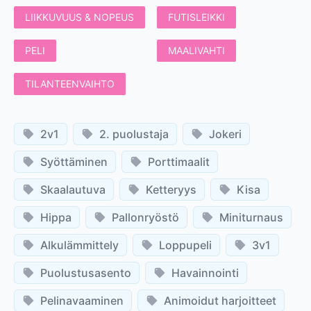
LIIKKUVUUS & NOPEUS
FUTISLEIKKI
PELI
MAALIVAHTI
TILANTEENVAIHTO
2v1
2. puolustaja
Jokeri
Syöttäminen
Porttimaalit
Skaalautuva
Ketteryys
Kisa
Hippa
Pallonryöstö
Miniturnaus
Alkulämmittely
Loppupeli
3v1
Puolustusasento
Havainnointi
Pelinavaaminen
Animoidut harjoitteet