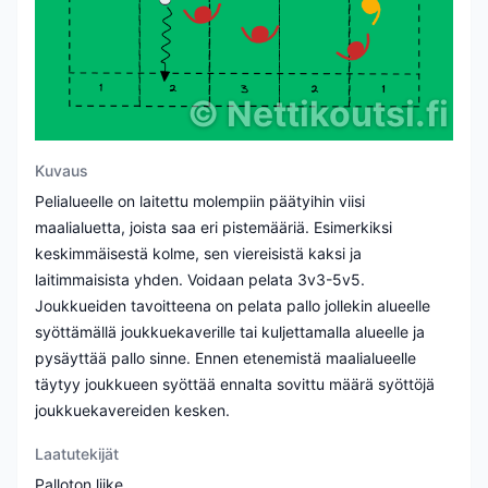
©
Nettikoutsi.fi
Kuvaus
Pelialueelle on laitettu molempiin päätyihin viisi
maalialuetta, joista saa eri pistemääriä. Esimerkiksi
keskimmäisestä kolme, sen viereisistä kaksi ja
laitimmaisista yhden. Voidaan pelata 3v3-5v5.
Joukkueiden tavoitteena on pelata pallo jollekin alueelle
syöttämällä joukkuekaverille tai kuljettamalla alueelle ja
pysäyttää pallo sinne. Ennen etenemistä maalialueelle
täytyy joukkueen syöttää ennalta sovittu määrä syöttöjä
joukkuekavereiden kesken.
Laatutekijät
Palloton liike