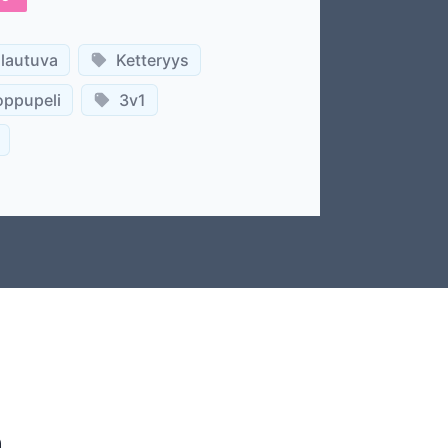
lautuva
Ketteryys
oppupeli
3v1
a