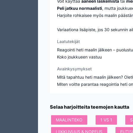
Voit käyttää
ääneen laskemista
tai
mer
Peli jatkuu normaalisti
, mutta joukkue
Harjoite rohkaisee myös maalin päästän
Variaationa lisäpiste, jos 30 sekunnin a
Laatutekijät
Reagointi heti maalin jälkeen – puolu
Koko joukkueen vastuu
Avainkysymykset
Mitä tapahtuu heti maalin jälkeen? Ole
Miten voitte parantaa reagointia heti o
Selaa harjoitteita teemojen kautta
MAALINTEKO
1 VS 1
S
LIIKKUVUUS & NOPEUS
FUTIS