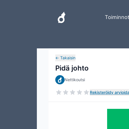
Toiminno
←
Takaisin
Pidä johto
Nettikoutsi
Rekisteröidy arvioida