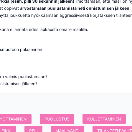
kkiä (esim. pilli 30 sekunnin jälkeen)
ilmoittamaan, että maali on nyt
et oppivat
arvostamaan puolustamista heti onnistumisen jälkeen.
yttä joukkuetta hyökkäämään aggressiivisesti korjatakseen tilanteen
ikana ei anneta edes laukausta omalle maalille.
stusmuotoon palaaminen
tko valmis puolustamaan?
nnistumisen jälkeen?
YÖTTÄMINEN
PUOLUSTUS
KULJETTAMINEN
LEIKKI
PELI
MAALIVAHTI
TILANTEENVAIH