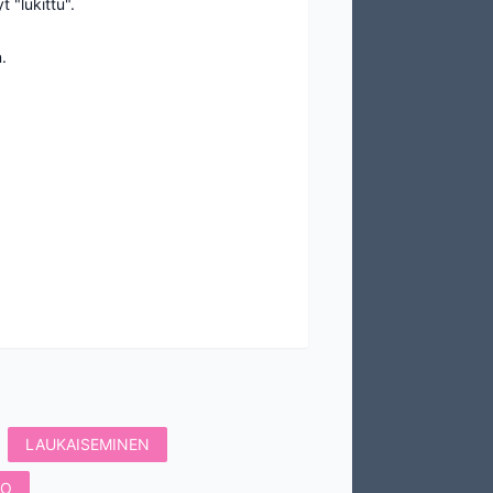
 "lukittu".
.
LAUKAISEMINEN
TO