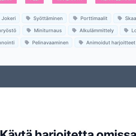
Jokeri
Syöttäminen
Porttimaalit
Skaa
nryöstö
Miniturnaus
Alkulämmittely
L
nointi
Pelinavaaminen
Animoidut harjoitteet
Käytä harjoitetta omiss