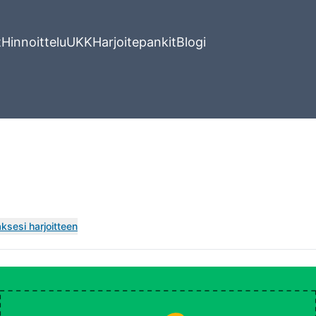
t
Hinnoittelu
UKK
Harjoitepankit
Blogi
ksesi harjoitteen