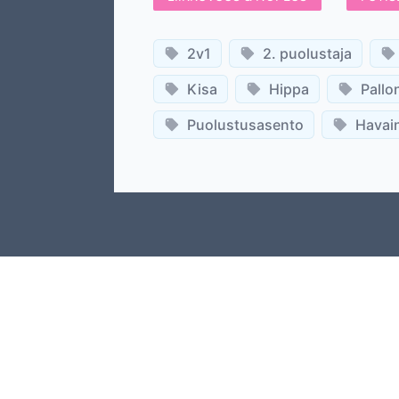
2v1
2. puolustaja
Kisa
Hippa
Pallo
Puolustusasento
Havain