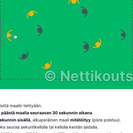
©
Nettikoutsi
stettä maalin tehtyään.
ei päästä maalia seuraavan 30 sekunnin aikana
.
ekunnin sisällä
, alkuperäinen maali
mitätöityy
(piste poistuu).
a seuraa sekuntikellolla tai kellolla kentän laidalla.