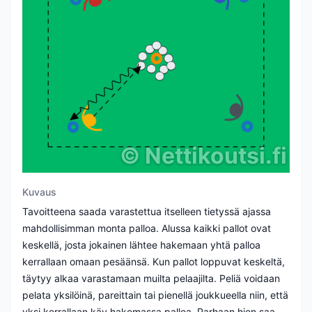
©
Nettikoutsi.fi
Kuvaus
Tavoitteena saada varastettua itselleen tietyssä ajassa
mahdollisimman monta palloa. Alussa kaikki pallot ovat
keskellä, josta jokainen lähtee hakemaan yhtä palloa
kerrallaan omaan pesäänsä. Kun pallot loppuvat keskeltä,
täytyy alkaa varastamaan muilta pelaajilta. Peliä voidaan
pelata yksilöinä, pareittain tai pienellä joukkueella niin, että
yksi kerrallaan käy hakemassa palloa. Parhaan hien saa