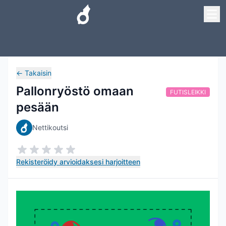
←
Takaisin
Pallonryöstö omaan
FUTISLEIKKI
pesään
Nettikoutsi
Rekisteröidy arvioidaksesi harjoitteen