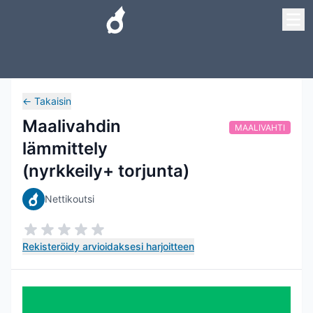
←
Takaisin
Maalivahdin
MAALIVAHTI
lämmittely
(nyrkkeily+ torjunta)
Nettikoutsi
Rekisteröidy arvioidaksesi harjoitteen