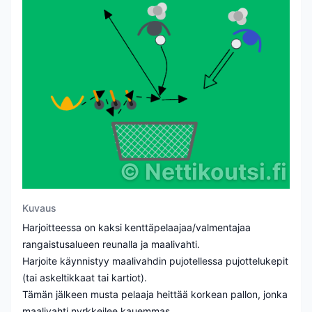
©
Nettikoutsi.fi
Kuvaus
Harjoitteessa on kaksi kenttäpelaajaa/valmentajaa
rangaistusalueen reunalla ja maalivahti.
Harjoite käynnistyy maalivahdin pujotellessa pujottelukepit
(tai askeltikkaat tai kartiot).
Tämän jälkeen musta pelaaja heittää korkean pallon, jonka
maalivahti nyrkkeilee kauemmas.