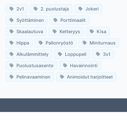
2v1
2. puolustaja
Jokeri
Syöttäminen
Porttimaalit
Skaalautuva
Ketteryys
Kisa
Hippa
Pallonryöstö
Miniturnaus
Alkulämmittely
Loppupeli
3v1
Puolustusasento
Havainnointi
Pelinavaaminen
Animoidut harjoitteet