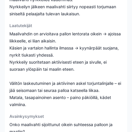
Nyrkkeilyn jälkeen maalivahti siirtyy nopeasti torjumaan
siniseltä pelaajalta tulevan laukaisun.
Laatutekijät
Maalivahdin on arvioitava pallon lentorata oikein → ajoissa
liikkeelle, ei liian aikaisin.
Käsien ja vartalon hallinta ilmassa → kyynärpäät suojana,
nyrkit tiukasti yhdessä.
Nyrkkeily suoritetaan aktiivisesti eteen ja sivulle, ei
suoraan ylöspäin tai maalin eteen.
Välitön laskeutuminen ja aktiivinen askel torjuntalinjalle – ei
jää seisomaan tai seuraa palloa katseella liikaa.
Matala, tasapainoinen asento – paino päkiöillä, kädet
valmiina.
Avainkysymykset
Onko maalivahti sijoittunut oikein suhteessa palloon ja
maaliin?