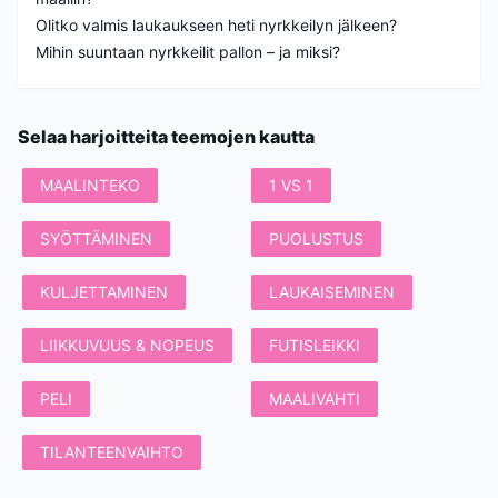
Olitko valmis laukaukseen heti nyrkkeilyn jälkeen?
Mihin suuntaan nyrkkeilit pallon – ja miksi?
Selaa harjoitteita teemojen kautta
MAALINTEKO
1 VS 1
SYÖTTÄMINEN
PUOLUSTUS
KULJETTAMINEN
LAUKAISEMINEN
LIIKKUVUUS & NOPEUS
FUTISLEIKKI
PELI
MAALIVAHTI
TILANTEENVAIHTO