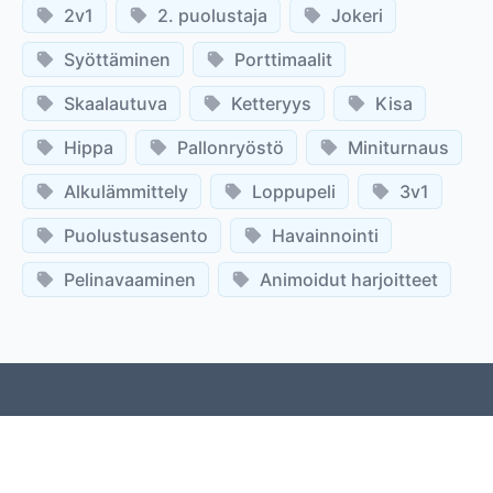
2v1
2. puolustaja
Jokeri
Syöttäminen
Porttimaalit
Skaalautuva
Ketteryys
Kisa
Hippa
Pallonryöstö
Miniturnaus
Alkulämmittely
Loppupeli
3v1
Puolustusasento
Havainnointi
Pelinavaaminen
Animoidut harjoitteet