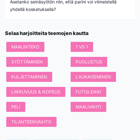
Asetanko seinäsyötön niin, että parini voi viimeistellä
yhdellä kosketuksella?
Selaa harjoitteita teemojen kautta
MAALINTEKO
1 VS 1
SYÖTTÄMINEN
PUOLUSTUS
KULJETTAMINEN
LAUKAISEMINEN
LIIKKUVUUS & NOPEUS
FUTISLEIKKI
PELI
MAALIVAHTI
TILANTEENVAIHTO