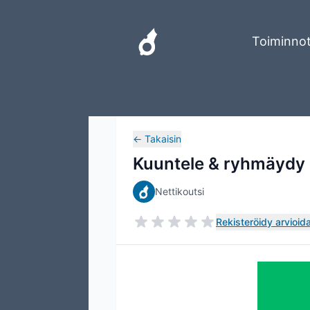
Toiminno
←
Takaisin
Kuuntele & ryhmäydy
Nettikoutsi
Rekisteröidy arvioida