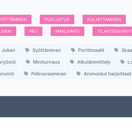
YÖTTÄMINEN
PUOLUSTUS
KULJETTAMINEN
LEIKKI
PELI
MAALIVAHTI
TILANTEENVAIH
Jokeri
Syöttäminen
Porttimaalit
Skaa
nryöstö
Miniturnaus
Alkulämmittely
L
nointi
Pelinavaaminen
Animoidut harjoitteet