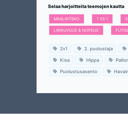
Selaa harjoitteita teemojen kautta
MAALINTEKO
1 VS 1
S
LIIKKUVUUS & NOPEUS
FUTIS
2v1
2. puolustaja
Kisa
Hippa
Pallo
Puolustusasento
Havain