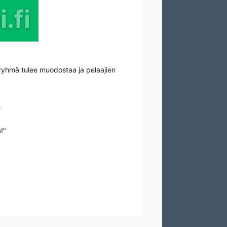
.fi
 ryhmä tulee muodostaa ja pelaajien
.
!"