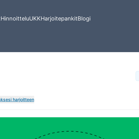
t
Hinnoittelu
UKK
Harjoitepankit
Blogi
ksesi harjoitteen