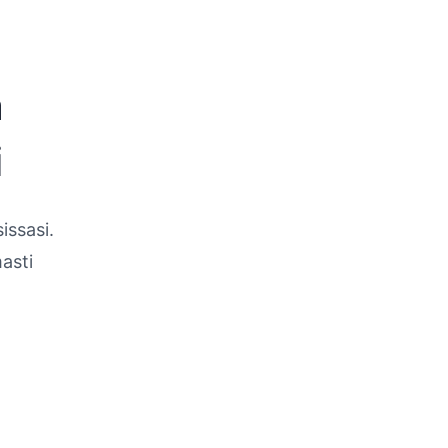
a
i
issasi.
asti