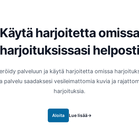
Käytä harjoitetta omiss
harjoituksissasi helpost
eröidy palveluun ja käytä harjoitetta omissa harjoituks
aa palvelu saadaksesi vesileimattomia kuvia ja rajattom
harjoituksia.
Aloita
Lue lisää
→