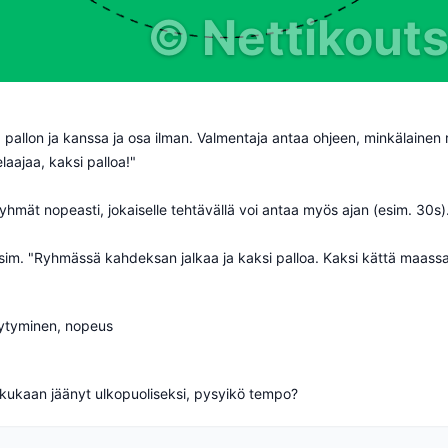
©
Nettikoutsi
a pallon ja kanssa ja osa ilman. Valmentaja antaa ohjeen, minkälainen
laajaa, kaksi palloa!"
ät nopeasti, jokaiselle tehtävällä voi antaa myös ajan (esim. 30s)
im. "Ryhmässä kahdeksan jalkaa ja kaksi palloa. Kaksi kättä maassa
äytyminen, nopeus
 kukaan jäänyt ulkopuoliseksi, pysyikö tempo?