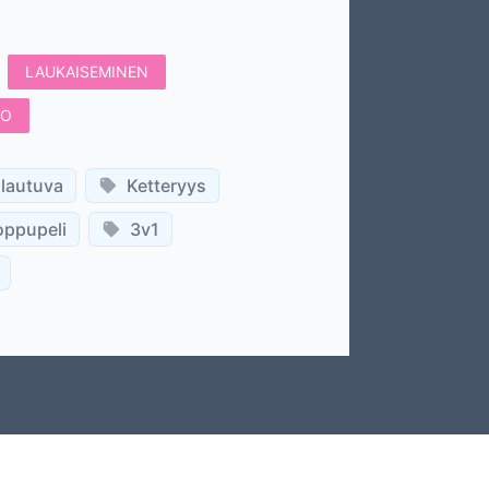
LAUKAISEMINEN
TO
lautuva
Ketteryys
oppupeli
3v1