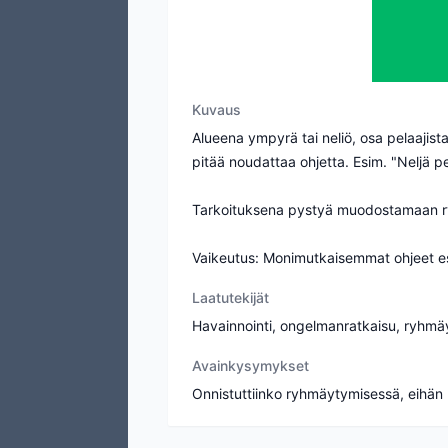
Kuvaus
Alueena ympyrä tai neliö, osa pelaajist
pitää noudattaa ohjetta. Esim. "Neljä pe
Tarkoituksena pystyä muodostamaan ryhm
Vaikeutus: Monimutkaisemmat ohjeet es
Laatutekijät
Havainnointi, ongelmanratkaisu, ryhm
Avainkysymykset
Onnistuttiinko ryhmäytymisessä, eihän