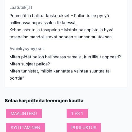
Laatutekijät
Pehmeät ja hallitut kosketukset – Pallon tulee pysyä
hallinnassa nopeassakin liikkeessä.
Kehon asento ja tasapaino – Matala painopiste ja hyvä
tasapaino mahdollistavat nopean suunnanmuutoksen.
Avainkysymykset
Miten pidät pallon hallinnassa samalla, kun liikut nopeasti?
Miten suojaat palloa?
Miten tunnistat, milloin kannattaa vaihtaa suuntaa tai
porttia?
Selaa harjoitteita teemojen kautta
MAALINTEKO
1 VS 1
SYÖTTÄMINEN
PUOLUSTUS