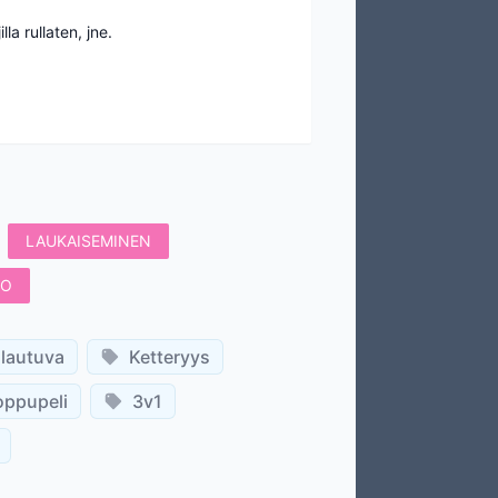
la rullaten, jne.
LAUKAISEMINEN
TO
lautuva
Ketteryys
oppupeli
3v1