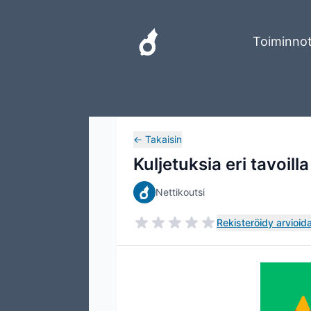
Toiminno
←
Takaisin
Kuljetuksia eri tavoilla
Nettikoutsi
Rekisteröidy arvioida