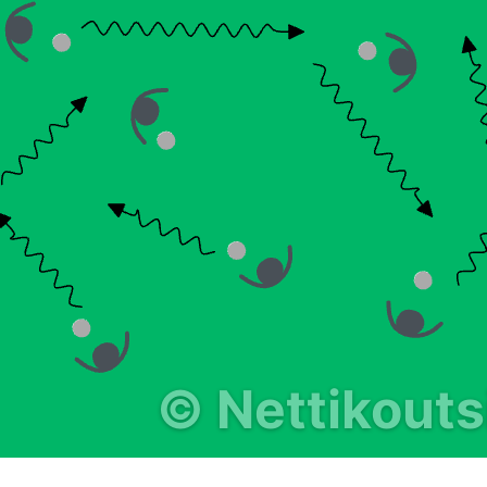
©
Nettikoutsi