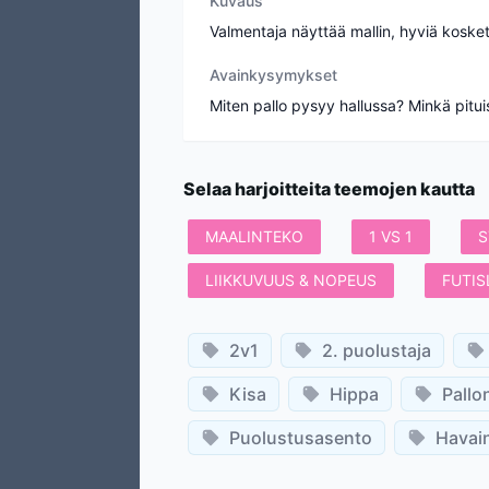
Kuvaus
Valmentaja näyttää mallin, hyviä kosketuks
Avainkysymykset
Miten pallo pysyy hallussa? Minkä pituis
Selaa harjoitteita teemojen kautta
MAALINTEKO
1 VS 1
S
LIIKKUVUUS & NOPEUS
FUTIS
2v1
2. puolustaja
Kisa
Hippa
Pallo
Puolustusasento
Havain