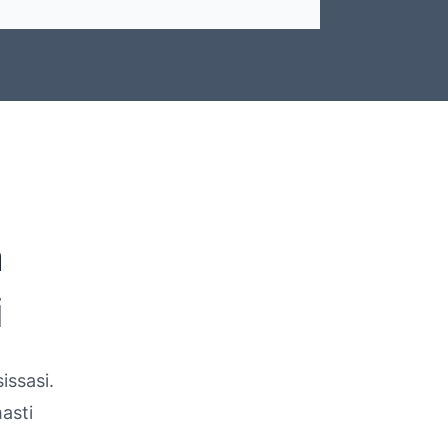
a
i
issasi.
asti