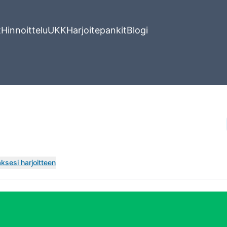
t
Hinnoittelu
UKK
Harjoitepankit
Blogi
ksesi harjoitteen