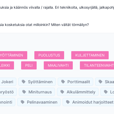
ia ja käännös viivalla / rajalla. Eri tekniikoita, ulkosyrjällä, jalkapohjil
ia kosketuksia otat milloinkin? Miten vältät törmäilyn?
YÖTTÄMINEN
PUOLUSTUS
KULJETTAMINEN
LEIKKI
PELI
MAALIVAHTI
TILANTEENVAIH
Jokeri
Syöttäminen
Porttimaalit
Skaa
nryöstö
Miniturnaus
Alkulämmittely
L
nointi
Pelinavaaminen
Animoidut harjoitteet