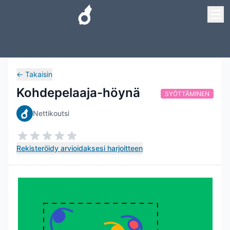
←
Takaisin
Kohdepelaaja-höynä
SYÖTTÄMINEN
Nettikoutsi
Rekisteröidy arvioidaksesi harjoitteen