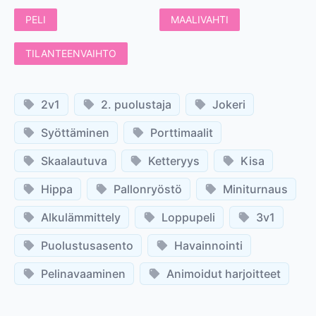
PELI
MAALIVAHTI
TILANTEENVAIHTO
2v1
2. puolustaja
Jokeri
Syöttäminen
Porttimaalit
Skaalautuva
Ketteryys
Kisa
Hippa
Pallonryöstö
Miniturnaus
Alkulämmittely
Loppupeli
3v1
Puolustusasento
Havainnointi
Pelinavaaminen
Animoidut harjoitteet