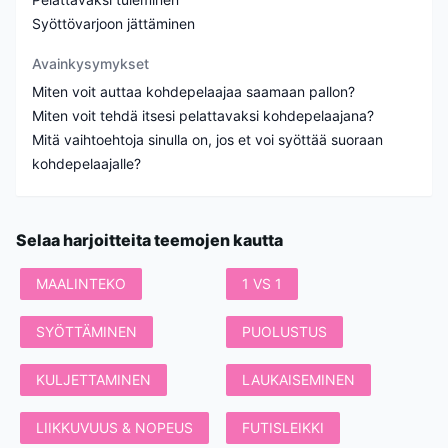
Syöttövarjoon jättäminen
Avainkysymykset
Miten voit auttaa kohdepelaajaa saamaan pallon?
Miten voit tehdä itsesi pelattavaksi kohdepelaajana?
Mitä vaihtoehtoja sinulla on, jos et voi syöttää suoraan
Selaa harjoitteita teemojen kautta
MAALINTEKO
1 VS 1
SYÖTTÄMINEN
PUOLUSTUS
KULJETTAMINEN
LAUKAISEMINEN
LIIKKUVUUS & NOPEUS
FUTISLEIKKI