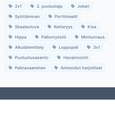
2v1
2. puolustaja
Jokeri
Syöttäminen
Porttimaalit
Skaalautuva
Ketteryys
Kisa
Hippa
Pallonryöstö
Miniturnaus
Alkulämmittely
Loppupeli
3v1
Puolustusasento
Havainnointi
Pelinavaaminen
Animoidut harjoitteet