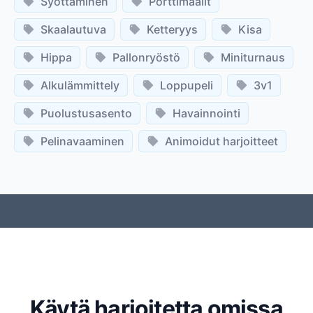
Syöttäminen
Porttimaalit
Skaalautuva
Ketteryys
Kisa
Hippa
Pallonryöstö
Miniturnaus
Alkulämmittely
Loppupeli
3v1
Puolustusasento
Havainnointi
Pelinavaaminen
Animoidut harjoitteet
Käytä harjoitetta omissa