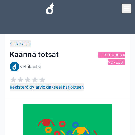
←
Takaisin
Käännä tötsät
LIIKKUVUUS &
NOPEUS
Nettikoutsi
Rekisteröidy arvioidaksesi harjoitteen