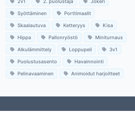
2v1
2. puolustaja
Jokeri
Syöttäminen
Porttimaalit
Skaalautuva
Ketteryys
Kisa
Hippa
Pallonryöstö
Miniturnaus
Alkulämmittely
Loppupeli
3v1
Puolustusasento
Havainnointi
Pelinavaaminen
Animoidut harjoitteet