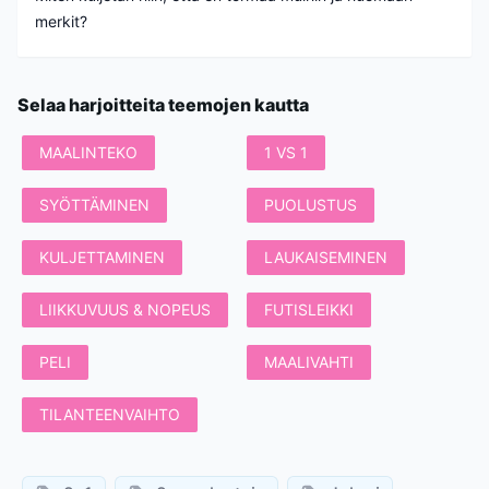
merkit?
Selaa harjoitteita teemojen kautta
MAALINTEKO
1 VS 1
SYÖTTÄMINEN
PUOLUSTUS
KULJETTAMINEN
LAUKAISEMINEN
LIIKKUVUUS & NOPEUS
FUTISLEIKKI
PELI
MAALIVAHTI
TILANTEENVAIHTO