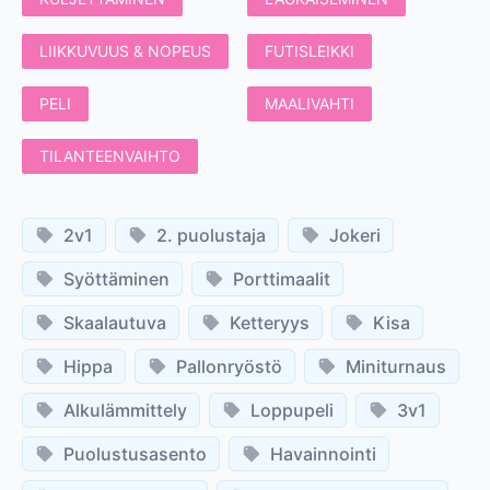
LIIKKUVUUS & NOPEUS
FUTISLEIKKI
PELI
MAALIVAHTI
TILANTEENVAIHTO
2v1
2. puolustaja
Jokeri
Syöttäminen
Porttimaalit
Skaalautuva
Ketteryys
Kisa
Hippa
Pallonryöstö
Miniturnaus
Alkulämmittely
Loppupeli
3v1
Puolustusasento
Havainnointi