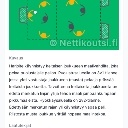
©
Nettikoutsi.fi
Kuvaus
Harjoite käynnistyy keltaisen joukkueen maalivahdilta, joka
pelaa puolustajalle pallon. Puolustusalueella on 3v1 tilanne,
jossa yksi vastustaja joukkueen (musta) pelaaja prässää
keltaista joukkuetta. Tavoitteena keltaisella joukkueella on
edetä merkatun linjan yli ja tehdä maali jompaankumpaan
pikkumaaleista. Hyökkäysalueella on 2v2-tilanne.
Edettyään merkatun rajan yli käynnistyy vapaa peli.
Riistosta musta joukkue yrittää nopeaa maalintekoa.
Laatutekijät