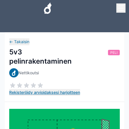
←
Takaisin
5v3
PELI
pelinrakentaminen
Nettikoutsi
Rekisteröidy arvioidaksesi harjoitteen