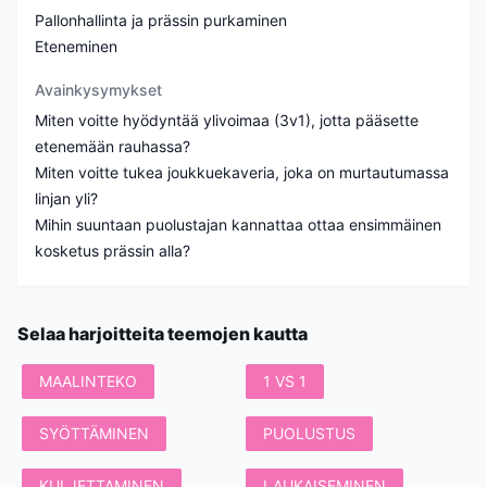
Pallonhallinta ja prässin purkaminen
Eteneminen
Avainkysymykset
Miten voitte hyödyntää ylivoimaa (3v1), jotta pääsette
etenemään rauhassa?
Miten voitte tukea joukkuekaveria, joka on murtautumassa
linjan yli?
Mihin suuntaan puolustajan kannattaa ottaa ensimmäinen
Selaa harjoitteita teemojen kautta
MAALINTEKO
1 VS 1
SYÖTTÄMINEN
PUOLUSTUS
KULJETTAMINEN
LAUKAISEMINEN