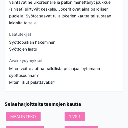
vaihtavat he ulkoreunalle ja pallon menettänyt joukkue
(siniset) siirtyvät keskelle. Jokerit ovat aina pallollisen
puolella. Syötöt saavat tulla jokerien kautta tai suoraan
laidalta toiselle.
Laatutekijät
Syöttöpaikan hakeminen
Syöttöjen laatu
Avainkysymykset
Miten voitte auttaa pallollista pelaajaa löytämään
syöttösuunnan?
Miten liikut pelattavaksi?
Selaa harjoitteita teemojen kautta
MAALINTEKO
1 VS 1