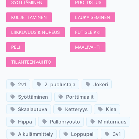
SYÖTTÄMINEN
PUOLUSTUS
KULJETTAMINEN
LAUKAISEMINEN
LIIKKUVUUS & NOPEUS
FUTISLEIKKI
PELI
MAALIVAHTI
TILANTEENVAIHTO
2v1
2. puolustaja
Jokeri
Syöttäminen
Porttimaalit
Skaalautuva
Ketteryys
Kisa
Hippa
Pallonryöstö
Miniturnaus
Alkulämmittely
Loppupeli
3v1