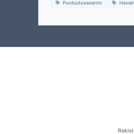
Puolustusasento
Havain
Rekist