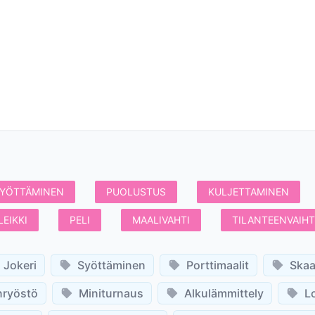
YÖTTÄMINEN
PUOLUSTUS
KULJETTAMINEN
LEIKKI
PELI
MAALIVAHTI
TILANTEENVAIH
Jokeri
Syöttäminen
Porttimaalit
Skaa
nryöstö
Miniturnaus
Alkulämmittely
L