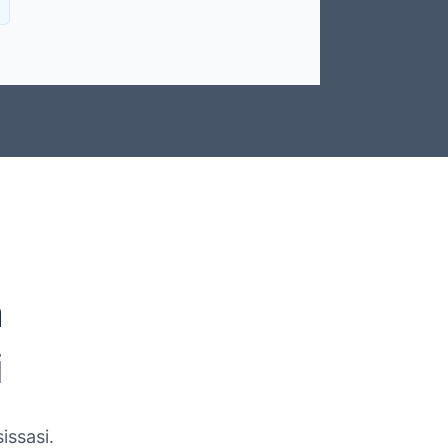
a
i
issasi.