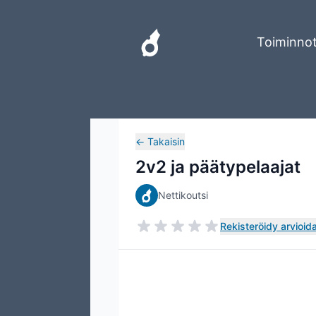
Toiminno
←
Takaisin
2v2 ja päätypelaajat
Nettikoutsi
Rekisteröidy arvioida