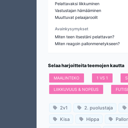
Pelattavaksi liikkuminen
Vastustajan hämääminen
Muuttuvat pelaajaroolit
Avainkysymykset
Miten teen itsestäni pelattavan?
Miten reagoin pallonmenetykseen?
Selaa harjoitteita teemojen kautta
MAALINTEKO
1 VS 1
S
LIIKKUVUUS & NOPEUS
FUTIS
2v1
2. puolustaja
Kisa
Hippa
Pallo