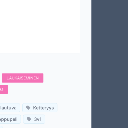
LAUKAISEMINEN
TO
lautuva
Ketteryys
oppupeli
3v1