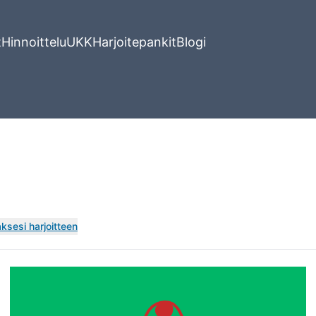
t
Hinnoittelu
UKK
Harjoitepankit
Blogi
ksesi harjoitteen