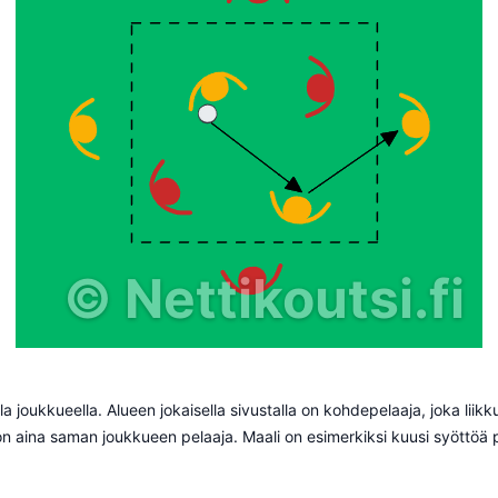
©
Nettikoutsi.fi
a joukkueella. Alueen jokaisella sivustalla on kohdepelaaja, joka liikk
a on aina saman joukkueen pelaaja. Maali on esimerkiksi kuusi syöttöä 