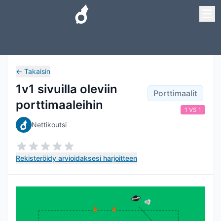
←
Takaisin
1v1 sivuilla oleviin
Porttimaalit
porttimaaleihin
1 VS 1
Nettikoutsi
Rekisteröidy arvioidaksesi harjoitteen