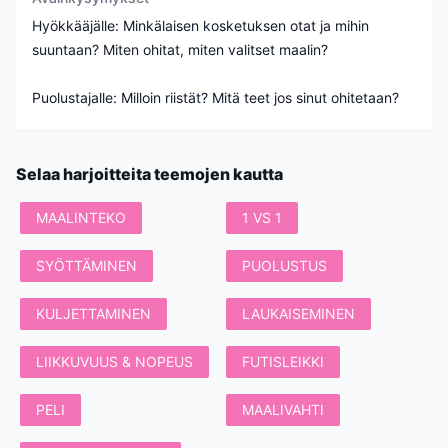
Hyökkääjälle: Minkälaisen kosketuksen otat ja mihin
suuntaan? Miten ohitat, miten valitset maalin?
Puolustajalle: Milloin riistät? Mitä teet jos sinut ohitetaan?
Selaa harjoitteita teemojen kautta
MAALINTEKO
1 VS 1
SYÖTTÄMINEN
PUOLUSTUS
KULJETTAMINEN
LAUKAISEMINEN
LIIKKUVUUS & NOPEUS
FUTISLEIKKI
PELI
MAALIVAHTI