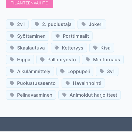
TILANTEENVAIHTO
2v1
2. puolustaja
Jokeri
Syöttäminen
Porttimaalit
Skaalautuva
Ketteryys
Kisa
Hippa
Pallonryöstö
Miniturnaus
Alkulämmittely
Loppupeli
3v1
Puolustusasento
Havainnointi
Pelinavaaminen
Animoidut harjoitteet