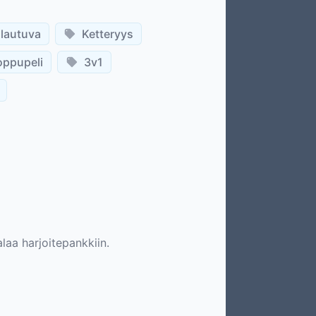
lautuva
Ketteryys
oppupeli
3v1
alaa harjoitepankkiin.