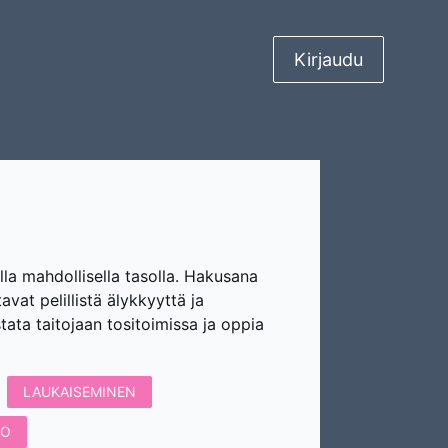
Kirjaudu
lla mahdollisella tasolla. Hakusana
tavat pelillistä älykkyyttä ja
tata taitojaan tositoimissa ja oppia
LAUKAISEMINEN
TO