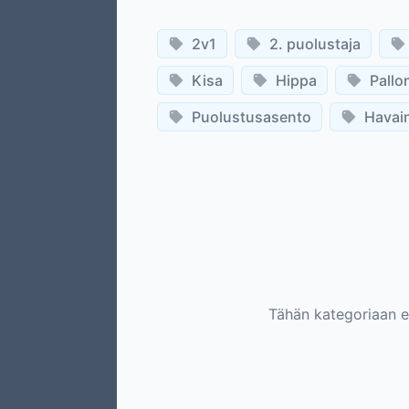
2v1
2. puolustaja
Kisa
Hippa
Pallo
Puolustusasento
Havain
Tähän kategoriaan ei 