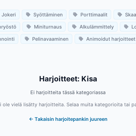
Jokeri
Syöttäminen
Porttimaalit
Skaa
nryöstö
Miniturnaus
Alkulämmittely
L
nointi
Pelinavaaminen
Animoidut harjoitteet
Harjoitteet
:
Kisa
Ei harjoitteita tässä kategoriassa
ole vielä lisätty harjoitteita. Selaa muita kategorioita tai p
←
Takaisin harjoitepankin juureen