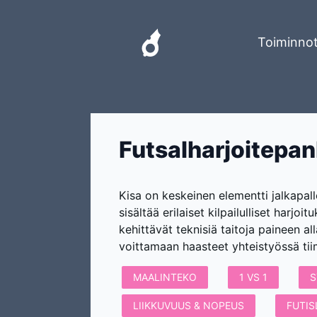
Toiminno
Futsalharjoitepan
Kisa on keskeinen elementti jalkapall
sisältää erilaiset kilpailulliset harjoi
kehittävät teknisiä taitoja paineen al
voittamaan haasteet yhteistyössä tii
MAALINTEKO
1 VS 1
S
LIIKKUVUUS & NOPEUS
FUTIS