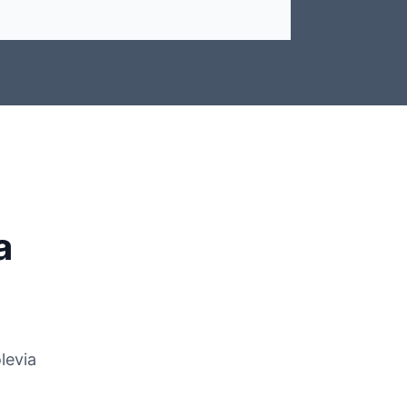
a
levia