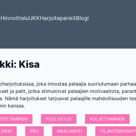
t
Hinnoittelu
UKK
Harjoitepankit
Blogi
kki
:
Kisa
oharjoituksissa, joka innostaa pelaajia suoriutumaan parhaa
tukset ja pelit, jotka stimuloivat pelaajien motivaatiota, paran
la. Nämä harjoitukset tarjoavat pelaajille mahdollisuuden tes
min kanssa.
YÖTTÄMINEN
PUOLUSTUS
KULJETTAMINEN
LEIKKI
PELI
MAALIVAHTI
TILANTEENVAIH