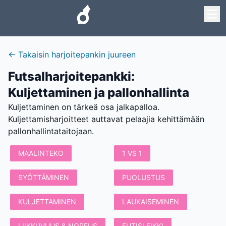
←
Takaisin harjoitepankin juureen
Futsalharjoitepankki
:
Kuljettaminen ja pallonhallinta
Kuljettaminen on tärkeä osa jalkapalloa.
Kuljettamisharjoitteet auttavat pelaajia kehittämään
pallonhallintataitojaan.
MAALINTEKO
1 VS 1
SYÖTTÄMINEN
PUOLUSTUS
KULJETTAMINEN
LAUKAISEMINEN
LIIKKUVUUS & NOPEUS
FUTISLEIKKI