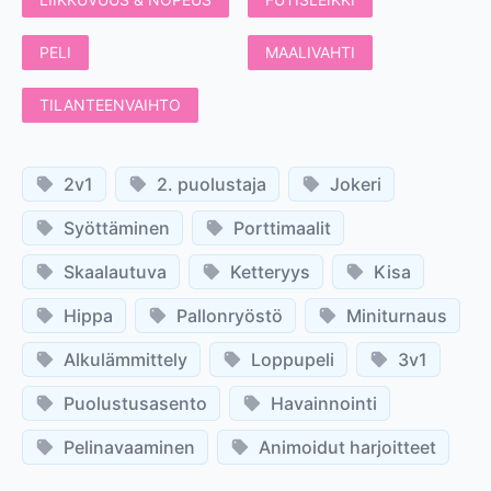
PELI
MAALIVAHTI
TILANTEENVAIHTO
2v1
2. puolustaja
Jokeri
Syöttäminen
Porttimaalit
Skaalautuva
Ketteryys
Kisa
Hippa
Pallonryöstö
Miniturnaus
Alkulämmittely
Loppupeli
3v1
Puolustusasento
Havainnointi
Pelinavaaminen
Animoidut harjoitteet