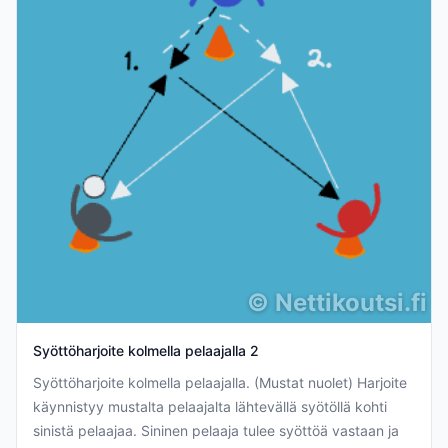
©
Nettikoutsi.fi
Syöttöharjoite kolmella pelaajalla 2
Syöttöharjoite kolmella pelaajalla. (Mustat nuolet) Harjoite
käynnistyy mustalta pelaajalta lähtevällä syötöllä kohti
sinistä pelaajaa. Sininen pelaaja tulee syöttöä vastaan ja