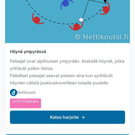
©
Nettikoutsi.fi
Höynä ympyrässä
Pelaajat ovat sijoittuneet ympyrään. Keskellä höynät, jotka
yrittävät pallon riistoa.
Pallolliset pelaajat saavat pisteen aina kun syöttävät
höynien välistä joukkuekaverilleen toiselle puolelle.
Nettikoutsi
SYÖTTÄMINEN
Katso harjoite
→