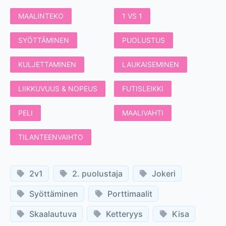
MAALINTEKO
1 VS 1
SYÖTTÄMINEN
PUOLUSTUS
KULJETTAMINEN
LAUKAISEMINEN
LIIKKUVUUS & NOPEUS
FUTISLEIKKI
PELI
MAALIVAHTI
TILANTEENVAIHTO
2v1
2. puolustaja
Jokeri
Syöttäminen
Porttimaalit
Skaalautuva
Ketteryys
Kisa