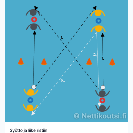
©
Nettikoutsi.fi
Syöttö ja liike ristiin