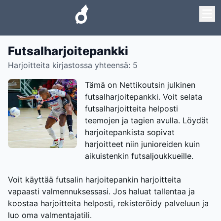
Futsalharjoitepankki
Harjoitteita kirjastossa yhteensä: 5
Tämä on Nettikoutsin julkinen
futsalharjoitepankki. Voit selata
futsalharjoitteita helposti
teemojen ja tagien avulla. Löydät
harjoitepankista sopivat
harjoitteet niin junioreiden kuin
aikuistenkin futsaljoukkueille.
Voit käyttää futsalin harjoitepankin harjoitteita
vapaasti valmennuksessasi. Jos haluat tallentaa ja
koostaa harjoitteita helposti, rekisteröidy palveluun ja
luo oma valmentajatili.