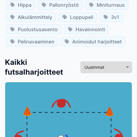
Hippa
Pallonryöstö
Miniturnaus
Alkulämmittely
Loppupeli
3v1
Puolustusasento
Havainnointi
Pelinavaaminen
Animoidut harjoitteet
Kaikki
futsalharjoitteet