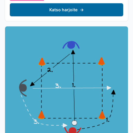
Katso harjoite
→